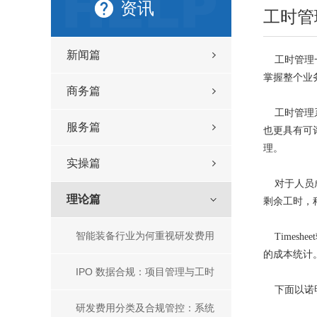
资讯
工时管
新闻篇
工时管理一
掌握整个业
商务篇
工时管理系
服务篇
也更具有可
理。
实操篇
对于人员成
理论篇
剩余工时，
智能装备行业为何重视研发费用
Times
的成本统计
管理？主流研发费用管理工具盘
IPO 数据合规：项目管理与工时
下面以诺明
点
管理核心方法、主流工具及一体
研发费用分类及合规管控：系统