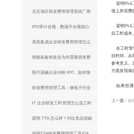
诺明PSA
化解决方案
解决方案与产品推荐
项上所花费
北京地区研发费用管理系统厂商
诺明PSA
盘点，科创企业选型参考指南
IPO审计合规：数据不合规核心
目工时成本
原因及企业合规提升方案
系统集成企业研发费用管理怎么
在工时管理
目时间，从
做？主流研发费用管理工具推荐
智能装备制造业为何需要研发费
参考意义。
方面发现项
用管理？主流工具推荐
医疗器械企业冲刺 IPO，如何靠
如果想通
研发工时管理系统做好研发人员
研发费用管理工具：微电子行业
上一篇：
如
成本合规核算？
合规控本核心解决方案
IT 企业研发工时管理怎么选工时
管理系统？主流工具选型指南
诺明 TTA 怎么样？对比竞品优缺
点分析
诺明TTA研发费用管理工具|OA、