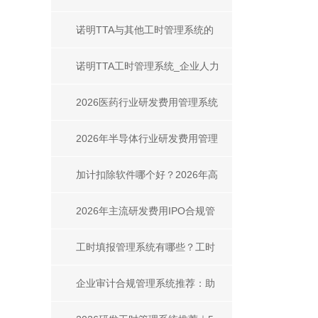
_工时填报系统填报方式全解析
诺明TTA与其他工时管理系统的
异同深度解析
诺明TTA工时管理系统_企业人力
成本管控_合规审计一体化解决方
2026医药行业研发费用管理系统
案
对比 主流产品测评+选型指南
2026年半导体行业研发费用管理
系统对比
加计扣除软件哪个好？2026年高
适配选型指南
2026年主流研发费用IPO合规管
理系统选型指南
工时填报管理系统有哪些？工时
填报系统推荐｜高性价比选型指
企业审计合规管理系统推荐：助