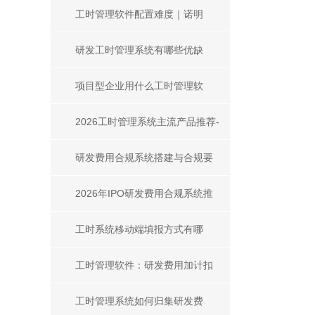
规、追溯、风控的核心刚需
工时管理软件配置难度｜诺明
TTA工时与成本核算复杂度解析
研发工时管理系统有哪些优缺
点？企业选型必看解析
项目型企业用什么工时管理软
件？2026选型指南
2026工时管理系统主流产品推荐-
项目研发团队选型指南
研发费用合规系统搭建与合规要
求全解析
2026年IPO研发费用合规系统推
荐：主流产品对比与选型指南
工时系统移动端填报方式有哪
些？
工时管理软件：研发费用加计扣
除合规与精准核算利器
工时管理系统如何归集研发费