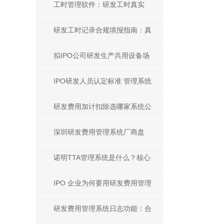
避、分级标准及实操落地指南
工时管理软件：研发工时真实
性、填报规范与兼职分摊合规解
研发工时记录合规填报指南：真
析
实准确按日记录及佐证方法
拟IPO公司研发生产共用设备场
地折旧费用分摊方法合规指南
IPO研发人员认定标准 管理系统
提升合规高效方案
研发费用加计扣除选哪家系统公
司？2026 优选指南
深圳研发费用管理系统厂商盘
点，本地软件怎么选
诺明TTA管理系统是什么？核心
优势全面解析
IPO 企业为何要用研发费用管理
系统？合规难点与解决方案解析
研发费用管理系统日志功能：合