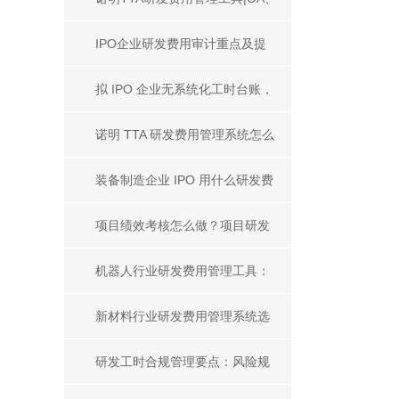
ERP、财务系统集成
IPO企业研发费用审计重点及提
升审计通过率实操指南
拟 IPO 企业无系统化工时台账，
如何用工时系统补齐人工成本审
诺明 TTA 研发费用管理系统怎么
计证据链
样？从厂商、产品、案例、服务
装备制造企业 IPO 用什么研发费
解析优劣
用管理工具？合规选型全解析
项目绩效考核怎么做？项目研发
企业员工客观公平考核方案
机器人行业研发费用管理工具：
行业管控价值及主流系统选型指
新材料行业研发费用管理系统选
南
什么？主流工具全面对比
研发工时合规管理要点：风险规