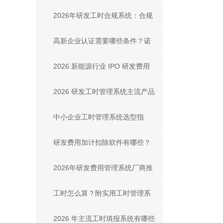
用？步骤、对比与合规方案
2026年研发工时合规系统：合规
要点、选型对比
高新企业认证需要哪些条件？诺
明TTA的核心支撑作用
2026 新能源行业 IPO 研发费用
管理主流软件全解析
2026 研发工时管理系统主流产品
有哪些？推荐几款研发工时管理
中小企业工时管理系统选型指
系统
南：诺明TTA凭什么成为首选？
研发费用加计扣除软件有哪些？
2026 主流软件选型推荐
2026年研发费用管理系统厂商推
荐：主流平台对比、选型指南与
工时怎么算？附实用工时管理系
合规案例
统及工具推荐
2026 年主流工时填报系统有哪些