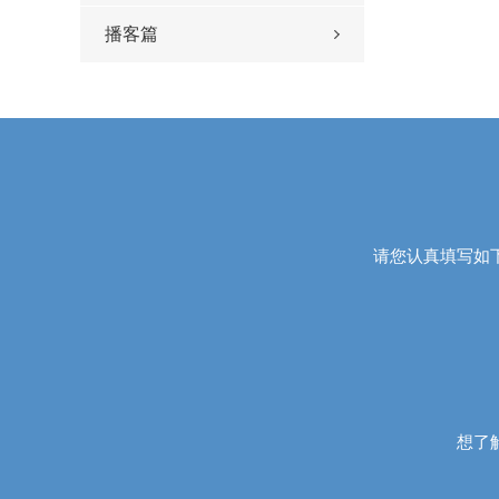
播客篇
版】
请您认真填写如
想了解