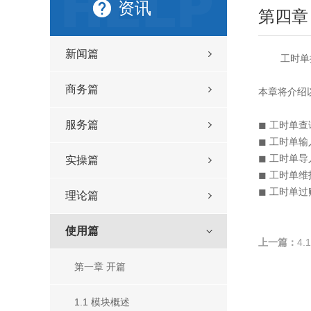
资讯
第四章
新闻篇
工时单据菜
商务篇
本章将介绍
服务篇
◼ 工时单查
◼ 工时单输
◼ 工时单导
实操篇
◼ 工时单维
◼ 工时单过
理论篇
使用篇
上一篇：
4
第一章 开篇
1.1 模块概述