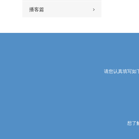
播客篇
版】
请您认真填写如
想了解