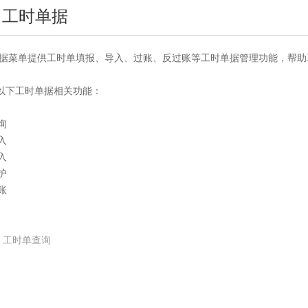
 工时单据
单提供工时单填报、导入、过账、反过账等工时单据管理功能，帮助工
以下工时单据相关功能：
询
入
入
护
账
.1 工时单查询